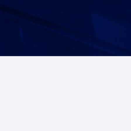
Somos el
compliance
partner para