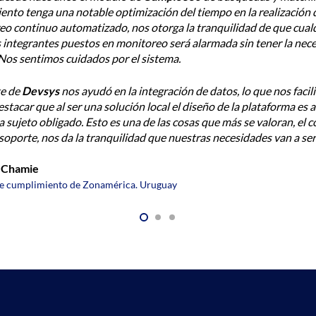
la calidad de la información que arroja la plataforma, y a su vez,
santes, lo que hizo que el análisis se vuelva más detallado.
uy intuitiva lo que hizo tener una capacitación sin sobresaltos y 
 Sin dudas recomendaría
Cumplo360
por la experiencia en resulta
l equipo y el soporte técnico hacen que sin dudar los elija.
rat Ibarra
de cumplimiento de Bolsa de Valores de Asunción. Paraguay