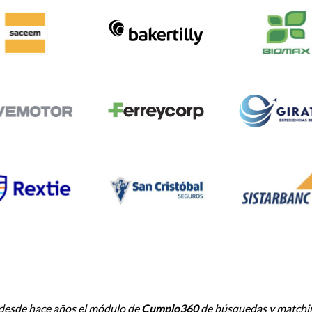
os el módulo de búsquedas, entidades, monitoreo y riesgos. Una ve