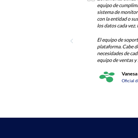
la realización de la debida diligencia. El
notamos mejoras en 
idad de que cualquier situación irregular
coincidencias intere
 sin tener la necesidad de ingresar todos
Es una plataforma m
equipo de soporte.
, lo que nos facilitó mucho el uso de la
cliente por parte de
la plataforma es adaptable a las
Monser
s se valoran, el contacto directo con el
sidades van a ser tenidas en cuenta.
Oficial 