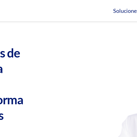
Solucione
s de
a
forma
s