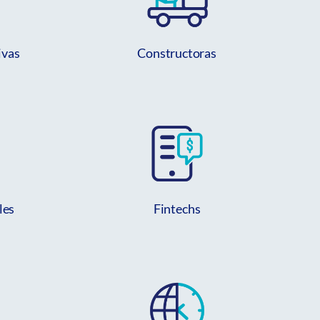
ivas
Constructoras
les
Fintechs