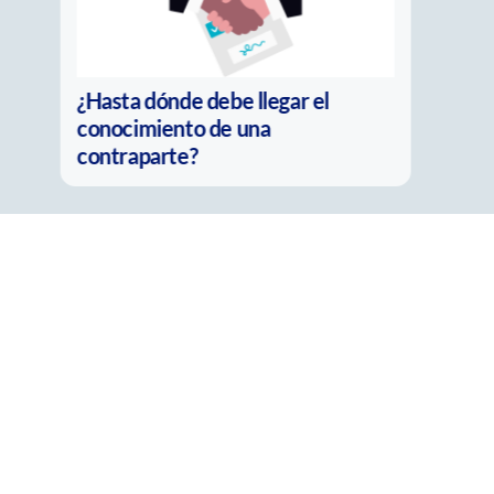
La nueva pregunta del
compliance: ¿Es real o solo parece
real?