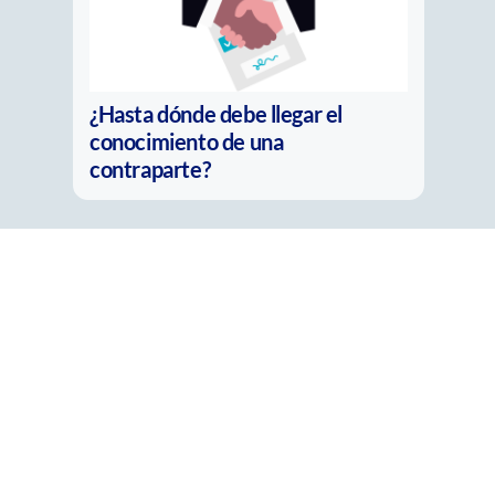
La nueva pregunta del
compliance: ¿Es real o solo parece
real?