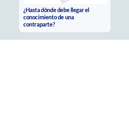
La nueva pregunta del
compliance: ¿Es real o solo parece
real?