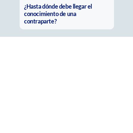
La nueva pregunta del
compliance: ¿Es real o solo parece
real?