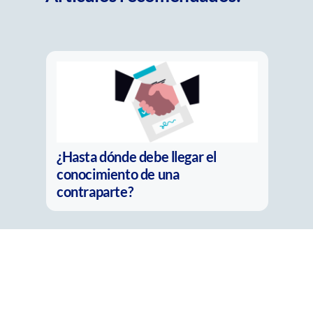
asta dónde debe llegar el
La nueva pr
nocimiento de una
compliance:
ntraparte?
real?